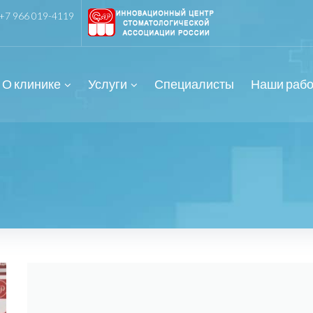
+7 966 019-4119
О клинике
Услуги
Специалисты
Наши раб