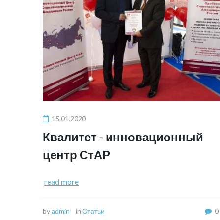
15.01.2020
Квалитет - инновационный
центр СтАР
read more
by
admin
in
Статьи
0