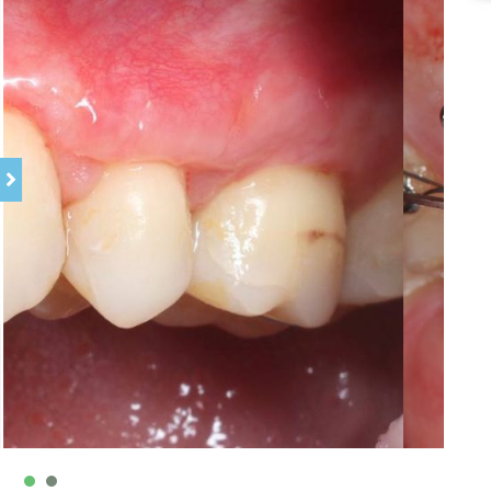
рс «Принципы работы с имплантационной системой
of Plasma Rich in Growth Factors Endoret (PRGF) in
zuki, Perio Microsyrgery Course
Ханин, «Синус-лифтинг»
хиро Цукибоши, «Дентальная травма и
м ITI (International Team of Implantology)
ртелини, «Заболевания пародонта и патология
нтатов: клиническая проблема»
ий, «Современная кортикальная опора»
логия, пародонтология
1
2