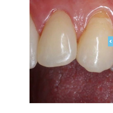
Тоннельная техника»
Дополнительное
образование
2018 сентябрь - ку
Straumann. Хирургия»
2018 сентябрь - «Use 
stomatology»
2019 май - Masana Su
2019 май - Евгений 
2019 октябрь - Мицу
аутотрансплантация»
С 2020 является члено
2020 - Пьерпаоло Ко
тканей в области импла
2021 - Роман Реуцк
Специализация
Хирургическая стомато