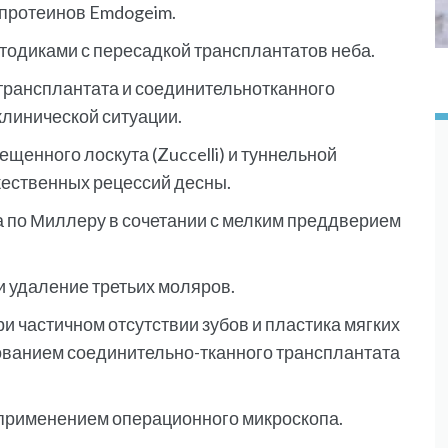
 протеинов Emdogeim.
одиками с пересадкой трансплантатов неба.
трансплантата и соединительнотканного
клинической ситуации.
енного лоскута (Zuccelli) и туннельной
жественных рецессий десны.
а по Миллеру в сочетании с мелким преддверием
и удаление третьих моляров.
и частичном отсутствии зубов и пластика мягких
зованием соединительно-тканного трансплантата
 применением операционного микроскопа.