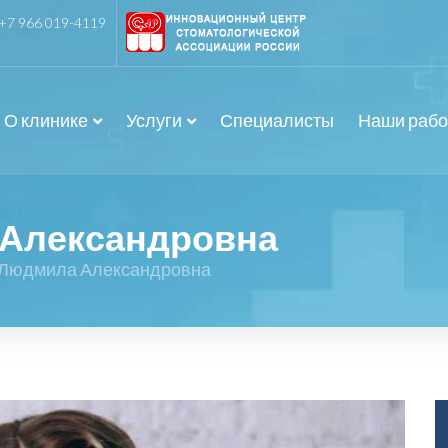
+7 966 019-4119
О клинике
Услуги
Специалисты
Наши раб
 Александровна
 Людмила Александровна