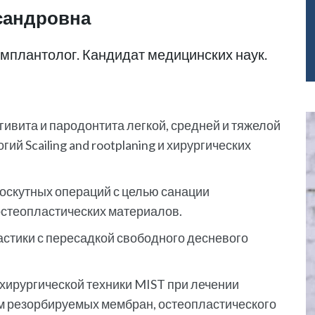
сандровна
имплантолог. Кандидат медицинских наук.
ивита и пародонтита легкой, средней и тяжелой
ий Scailing and rootplaning и хирургических
оскутных операций с целью санации
остеопластических материалов.
стики с пересадкой свободного десневого
ирургической техники MIST при лечении
м резорбируемых мембран, остеопластического