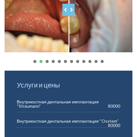
1
2
3
4
5
6
7
8
Услуги и цены
Внутрикостная дентальная имплантация
“Straumann”
80000
Внутрикостная дентальная имплантация “Osstem”
80000