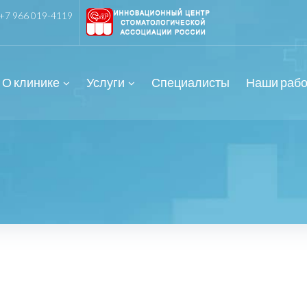
+7 966 019-4119
О клинике
Услуги
Специалисты
Наши раб