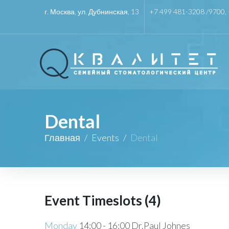
г. Москва, ул. Дубнинская, 13
+7 499 481-3208 /
9700
,
Dental
Главная
/
Events
/
Dental
Event Timeslots (4)
Monday
14:00
-
16:00
Dr.Paul Johnes